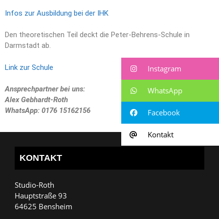
Infos zur Ausbildung bei der IHK
Den theoretischen Teil deckt die Peter-Behrens-Schule in
Darmstadt ab.
Link zur Schule
Instagram
Ansprechpartner bei uns:
WhatsApp
Alex Gebhardt-Roth
WhatsApp: 0176 15162156
Facebook
Kontakt
KONTAKT
Studio-Roth
Hauptstraße 93
64625 Bensheim