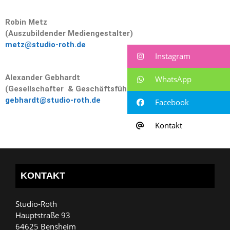
Robin Metz
(Auszubildender Mediengestalter)
metz@studio-roth.de
Instagram
Alexander Gebhardt
WhatsApp
(Gesellschafter
& Geschäftsführung)
gebhardt@studio-roth.de
Facebook
Kontakt
KONTAKT
Studio-Roth
Hauptstraße 93
64625 Bensheim