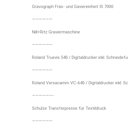
Gravograph Fräs- und Gaviereinheit IS 7000
——————
Nill+Ritz Graviermaschine
——————
Roland Truevis 540 / Digitaldrucker inkl. Schneidef
——————
Roland Versacamm VC-640 / Digitaldrucker inkl. S
——————-
Schulze Transferpresse für Textildruck
——————