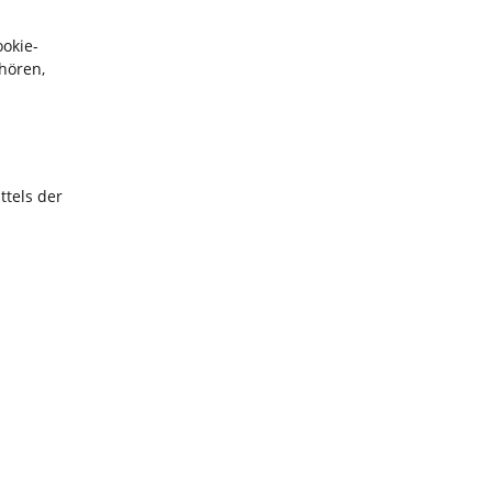
ookie-
hören,
ttels der