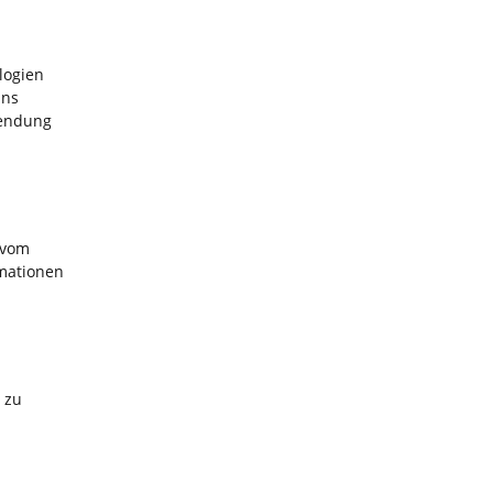
logien
uns
wendung
 vom
mationen
 zu