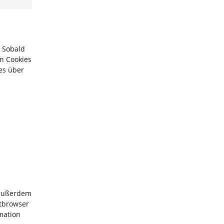
. Sobald
on Cookies
es über
 außerdem
etbrowser
rmation