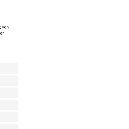
g von
er