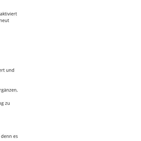
ktiviert
rneut
ert und
rgänzen,
ng zu
 denn es