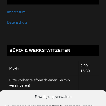
Impressum
Datenschutz
BÜRO- & WERKSTATTZEITEN
9.00 –
Mo-Fr
16:30
Bitte vorher telefonisch einen Termin
vereinbaren!
Einwilligung verwalten
Termine nur nach telefonischer Vereinbarung:
0176 151 621 56 oder
Wir verwenden Cookies, um unsere Website und unseren Service zu