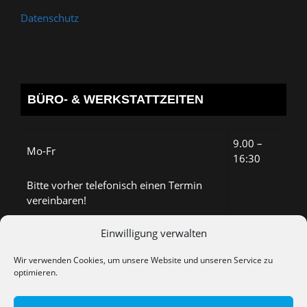
Datenschutz
BÜRO- & WERKSTATTZEITEN
9.00 –
Mo-Fr
16:30
Bitte vorher telefonisch einen Termin
vereinbaren!
Einwilligung verwalten
Termine nur nach telefonischer Vereinbarung:
0176 151 621 56 oder
Wir verwenden Cookies, um unsere Website und unseren Service zu
optimieren.
per WhatsApp: 0176 151 621 56